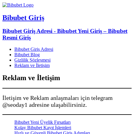
Bibubet Giriş
Bibubet Giriş Adresi - Bibubet Yeni Giriş – Bibubet
Resmi Giriş
Bibubet Giriş Adresi
Bibubet Blog
Gizlilik Sözleşmesi
Reklam ve İletişim
Reklam ve İletişim
İletişim ve Reklam anlaşmaları için telegram
@seoday1 adresine ulaşabilirsiniz.
Bibubet Yeni Üyelik Fırsatları
Kolay Bibubet Kayıt İşlemleri
Hızlı ve Güvenli Bibubet Giriş Adımları