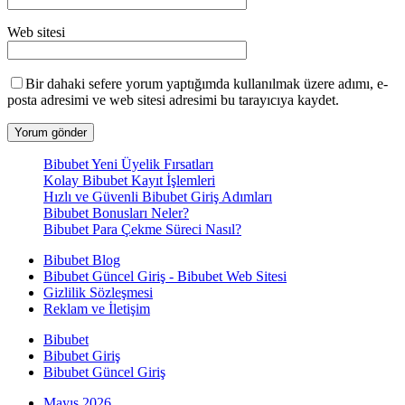
Web sitesi
Bir dahaki sefere yorum yaptığımda kullanılmak üzere adımı, e-
posta adresimi ve web sitesi adresimi bu tarayıcıya kaydet.
Bibubet Yeni Üyelik Fırsatları
Kolay Bibubet Kayıt İşlemleri
Hızlı ve Güvenli Bibubet Giriş Adımları
Bibubet Bonusları Neler?
Bibubet Para Çekme Süreci Nasıl?
Bibubet Blog
Bibubet Güncel Giriş - Bibubet Web Sitesi
Gizlilik Sözleşmesi
Reklam ve İletişim
Bibubet
Bibubet Giriş
Bibubet Güncel Giriş
Mayıs 2026