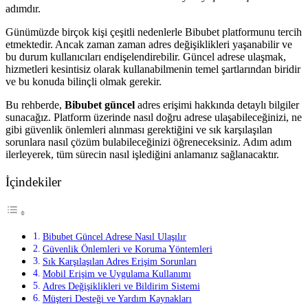
adımdır.
Günümüzde birçok kişi çeşitli nedenlerle Bibubet platformunu tercih
etmektedir. Ancak zaman zaman adres değişiklikleri yaşanabilir ve
bu durum kullanıcıları endişelendirebilir. Güncel adrese ulaşmak,
hizmetleri kesintisiz olarak kullanabilmenin temel şartlarından biridir
ve bu konuda bilinçli olmak gerekir.
Bu rehberde,
Bibubet güncel
adres erişimi hakkında detaylı bilgiler
sunacağız. Platform üzerinde nasıl doğru adrese ulaşabileceğinizi, ne
gibi güvenlik önlemleri alınması gerektiğini ve sık karşılaşılan
sorunlara nasıl çözüm bulabileceğinizi öğreneceksiniz. Adım adım
ilerleyerek, tüm sürecin nasıl işlediğini anlamanız sağlanacaktır.
İçindekiler
Bibubet Güncel Adrese Nasıl Ulaşılır
Güvenlik Önlemleri ve Koruma Yöntemleri
Sık Karşılaşılan Adres Erişim Sorunları
Mobil Erişim ve Uygulama Kullanımı
Adres Değişiklikleri ve Bildirim Sistemi
Müşteri Desteği ve Yardım Kaynakları