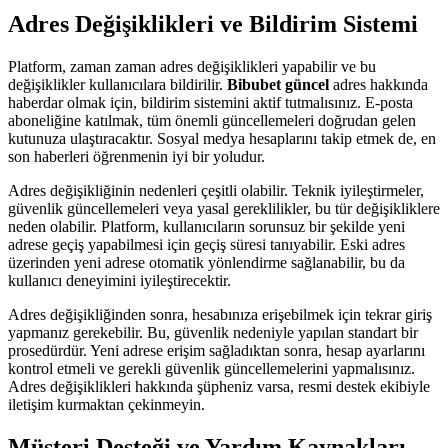
Adres Değişiklikleri ve Bildirim Sistemi
Platform, zaman zaman adres değişiklikleri yapabilir ve bu
değişiklikler kullanıcılara bildirilir.
Bibubet güncel
adres hakkında
haberdar olmak için, bildirim sistemini aktif tutmalısınız. E-posta
aboneliğine katılmak, tüm önemli güncellemeleri doğrudan gelen
kutunuza ulaştıracaktır. Sosyal medya hesaplarını takip etmek de, en
son haberleri öğrenmenin iyi bir yoludur.
Adres değişikliğinin nedenleri çeşitli olabilir. Teknik iyileştirmeler,
güvenlik güncellemeleri veya yasal gereklilikler, bu tür değişikliklere
neden olabilir. Platform, kullanıcıların sorunsuz bir şekilde yeni
adrese geçiş yapabilmesi için geçiş süresi tanıyabilir. Eski adres
üzerinden yeni adrese otomatik yönlendirme sağlanabilir, bu da
kullanıcı deneyimini iyileştirecektir.
Adres değişikliğinden sonra, hesabınıza erişebilmek için tekrar giriş
yapmanız gerekebilir. Bu, güvenlik nedeniyle yapılan standart bir
prosedürdür. Yeni adrese erişim sağladıktan sonra, hesap ayarlarını
kontrol etmeli ve gerekli güvenlik güncellemelerini yapmalısınız.
Adres değişiklikleri hakkında şüpheniz varsa, resmi destek ekibiyle
iletişim kurmaktan çekinmeyin.
Müşteri Desteği ve Yardım Kaynakları